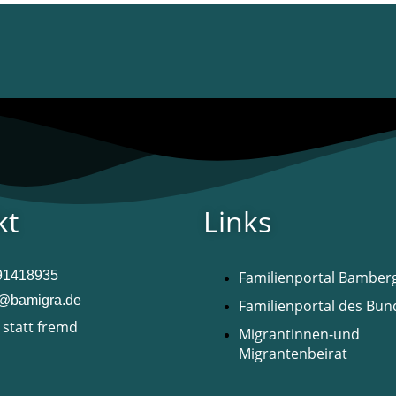
kt
Links
 91418935
Familienportal Bamber
t@bamigra.de
Familienportal des Bun
 statt fremd
Migrantinnen-und
Migrantenbeirat