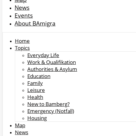
News
Events
About BAmigra
Home
Topics
Everyday Life
Work & Qualifikation
Authorities & Asylum
Education
Family
Leisure
Health
New to Bamberg?
Emergency (Notfall)
Housing
Map
News