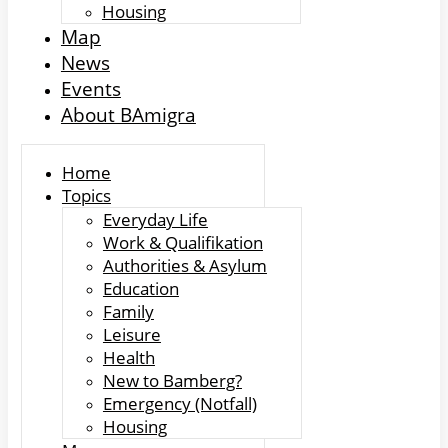
Housing
Map
News
Events
About BAmigra
Home
Topics
Everyday Life
Work & Qualifikation
Authorities & Asylum
Education
Family
Leisure
Health
New to Bamberg?
Emergency (Notfall)
Housing