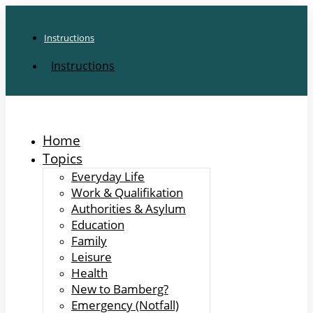
Instructions
Instructions
Home
Topics
Everyday Life
Work & Qualifikation
Authorities & Asylum
Education
Family
Leisure
Health
New to Bamberg?
Emergency (Notfall)