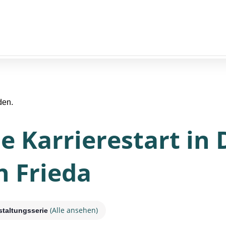
den.
e Karrierestart in
n Frieda
(Alle ansehen)
staltungsserie