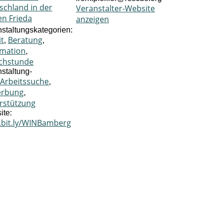
schland in der
Veranstalter-Website
en Frieda
anzeigen
staltungskategorien:
it
Beratung
,
,
rmation
,
chstunde
staltung-
Arbeitssuche
,
erbung
,
rstützung
ite:
bit.ly/WINBamberg