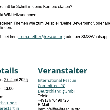
ritt für Schritt in deine Karriere starten?
ekt WIN teilzunehmen.
iedenen Themen wie zum Beispiel “Deine Bewerbung”, oder aber
finden.
irem.pfeiffer@rescue.org
ab bei Irem
oder per SMS/Whatsapp: +
tails
Veranstalter
m:
27. Juni 2025
International Rescue
Committee IRC
 - 13:00
Deutschland gGmbH
Telefon
n:
+4917676498726
chstunde
E-Mail
erestart in
irem.pfeiffer@rescue.org