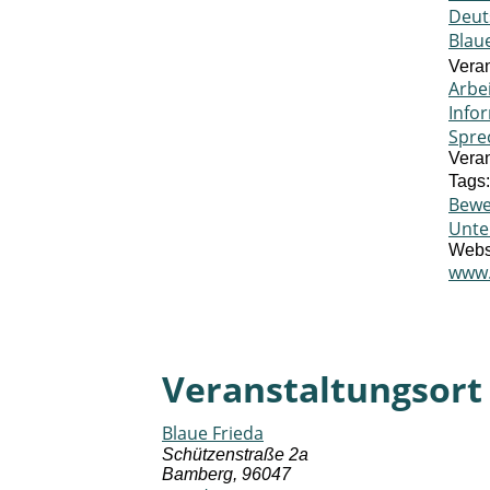
Deut
Blau
Veran
Arbe
Info
Spre
Veran
Tags:
Bew
Unte
Webs
www.
Veranstaltungsort
Blaue Frieda
Schützenstraße 2a
Bamberg
,
96047