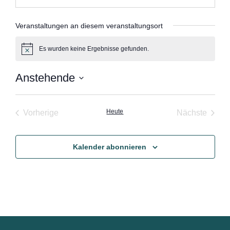
Veranstaltungen an diesem veranstaltungsort
Es wurden keine Ergebnisse gefunden.
Hinweis
Anstehende
Datum
wählen.
Veranstaltungen
Heute
Veran
Vorherige
Nächste
Kalender abonnieren