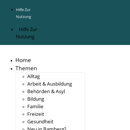
Inhalt
springen
Hilfe Zur
Nutzung
Hilfe Zur
Nutzung
Home
Themen
Alltag
Arbeit & Ausbildung
Behörden & Asyl
Bildung
Familie
Freizeit
Gesundheit
Neu in Bamberg?