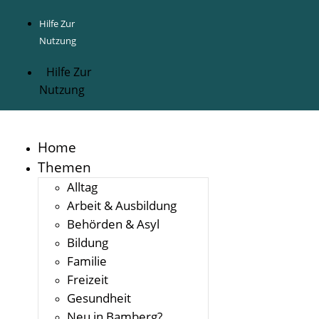
Inhalt
springen
Hilfe Zur
Nutzung
Hilfe Zur
Nutzung
Home
Themen
Alltag
Arbeit & Ausbildung
Behörden & Asyl
Bildung
Familie
Freizeit
Gesundheit
Neu in Bamberg?