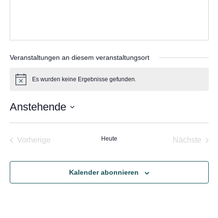
Veranstaltungen an diesem veranstaltungsort
Es wurden keine Ergebnisse gefunden.
Hinweis
Anstehende
Datum
wählen.
Veranstaltungen
Heute
Vera
Vorherige
Nächste
Kalender abonnieren