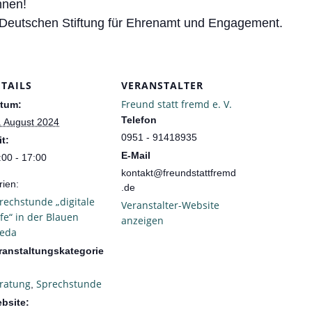
hnen!
r Deutschen Stiftung für Ehrenamt und Engagement.
ETAILS
VERANSTALTER
Freund statt fremd e. V.
tum:
Telefon
. August 2024
0951 - 91418935
it:
E-Mail
:00 - 17:00
kontakt@freundstattfremd
rien:
.de
rechstunde „digitale
Veranstalter-Website
lfe“ in der Blauen
anzeigen
ieda
ranstaltungskategorie
ratung
Sprechstunde
,
bsite: