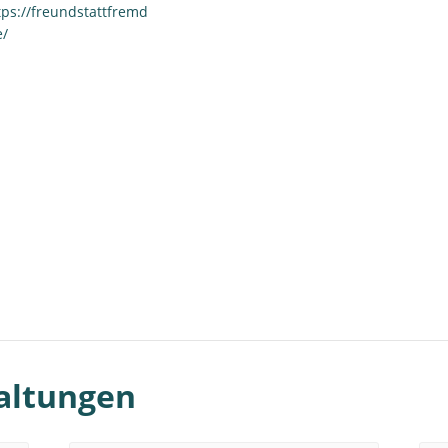
tps://freundstattfremd
e/
altungen