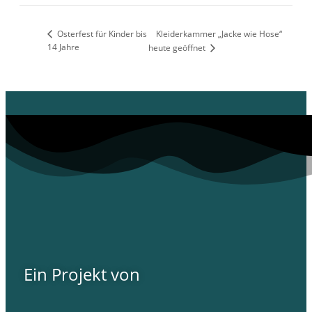
Osterfest für Kinder bis
Kleiderkammer „Jacke wie Hose“
14 Jahre
heute geöffnet
Ein Projekt von