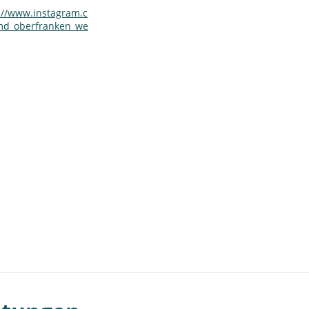
://www.instagram.c
md_oberfranken_we