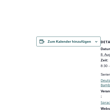
DETA
Zum Kalender hinzufügen
Datu
8. Au
Zeit:
8:30 
Serie
Deut
Bamb
Veran
:
Spra
Websi