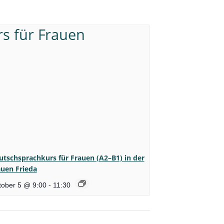
utschsprachkurs für Frauen (A2–B1) in der
auen Frieda
tober 5 @ 9:00
-
11:30