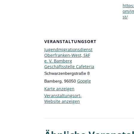
https
om/j
st/
VERANSTALTUNGSORT
Jugendmigrationsdienst
Oberfranken-West, SkF
e. V. Bamberg
Geschäftsstelle Cafeteria
Schwarzenbergstraße 8
Google
Bamberg
,
96050
Karte anzeigen
Veranstaltungsort-
Website anzeigen