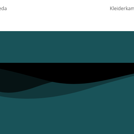
eda
Kleiderkam