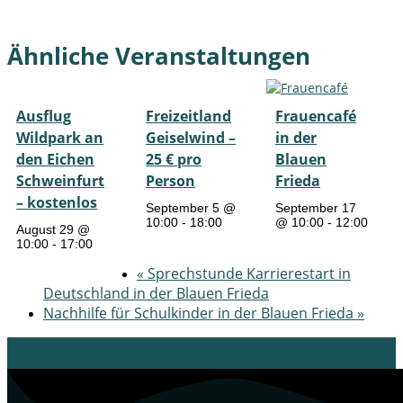
Ähnliche Veranstaltungen
Ausflug
Freizeitland
Frauencafé
Wildpark an
Geiselwind –
in der
den Eichen
25 € pro
Blauen
Schweinfurt
Person
Frieda
– kostenlos
September 5 @
September 17
10:00
-
18:00
@ 10:00
-
12:00
August 29 @
10:00
-
17:00
«
Sprechstunde Karrierestart in
Deutschland in der Blauen Frieda
Nachhilfe für Schulkinder in der Blauen Frieda
»