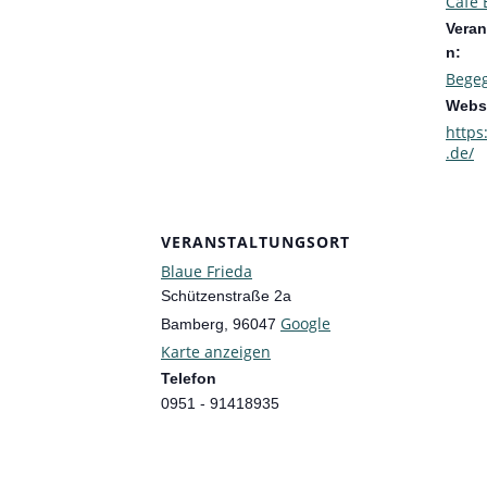
Café 
Veran
n:
Bege
Websi
https
.de/
VERANSTALTUNGSORT
Blaue Frieda
Schützenstraße 2a
Google
Bamberg
,
96047
Karte anzeigen
Telefon
0951 - 91418935