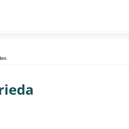
den.
a
rieda