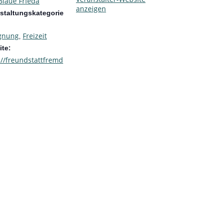
Blaue Frieda
anzeigen
staltungskategorie
gnung
Freizeit
,
te:
://freundstattfremd