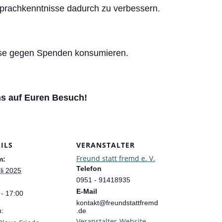
prachkenntnisse dadurch zu verbessern.
ekse gegen Spenden konsumieren.
ns auf Euren Besuch!
ILS
VERANSTALTER
Freund statt fremd e. V.
m:
Telefon
li 2025
0951 - 91418935
E-Mail
 - 17:00
kontakt@freundstattfremd
n:
.de
Veranstalter-Website