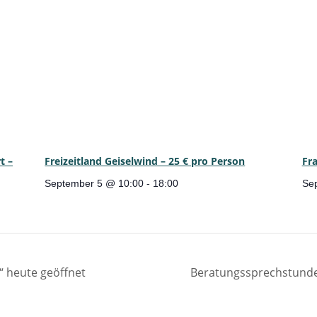
t –
Freizeitland Geiselwind – 25 € pro Person
Fra
September 5 @ 10:00
-
18:00
Se
“ heute geöffnet
Beratungssprechstunde 