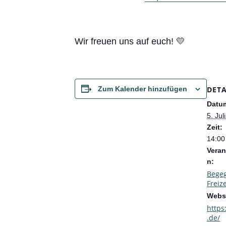
Wir freuen uns auf euch! 💛
DETA
Zum Kalender hinzufügen
Datu
5. Jul
Zeit:
14:00
Veran
n:
Bege
Freize
Websi
https
.de/