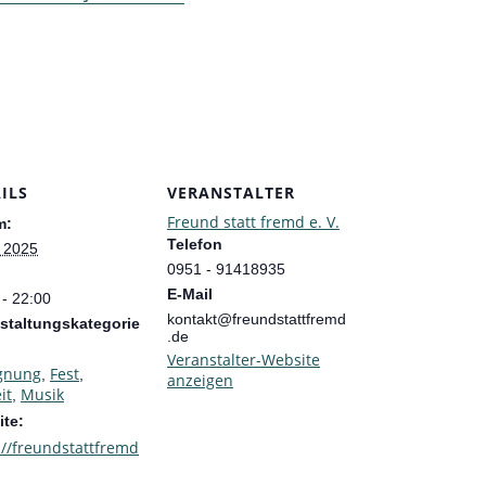
ILS
VERANSTALTER
Freund statt fremd e. V.
m:
Telefon
i 2025
0951 - 91418935
E-Mail
 - 22:00
kontakt@freundstattfremd
staltungskategorie
.de
Veranstalter-Website
gnung
Fest
,
,
anzeigen
it
Musik
,
te:
://freundstattfremd