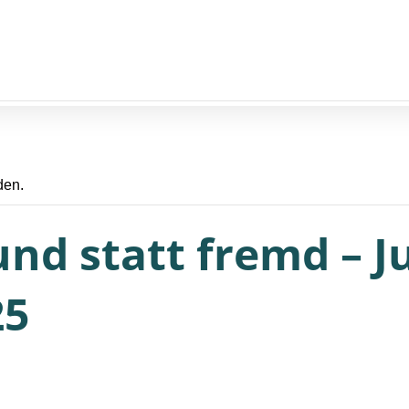
den.
und statt fremd – 
25