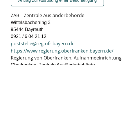
Antrag zur Ausübung einer Beschäftigung
ZAB – Zentrale Ausländerbehörde
Wittelsbacherring 3
95444 Bayreuth
0921 / 6 04 21 12
poststelle@reg-ofr.bayern.de
https://www.regierung.oberfranken.bayern.de/
Regierung von Oberfranken, Aufnahmeeinrichtung
Oberfranken, Zentrale Ausländerbehörde
Erlenweg 4
96050 Bamberg
0951 – 13294 200
poststelle@reg-ofr.bayern.de
https://www.regierung.oberfranken.bayern.de/aufgab
Bitte arbeiten Sie in keinem Fall, wenn
Arbeitsverbot führen!