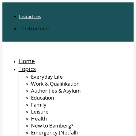
Instructions
Instructions
Home
Topics
Everyday Life
Work & Qualifikation
Authorities & Asylum
Education
Family
Leisure
Health
New to Bamberg?
Emergency (Notfall)