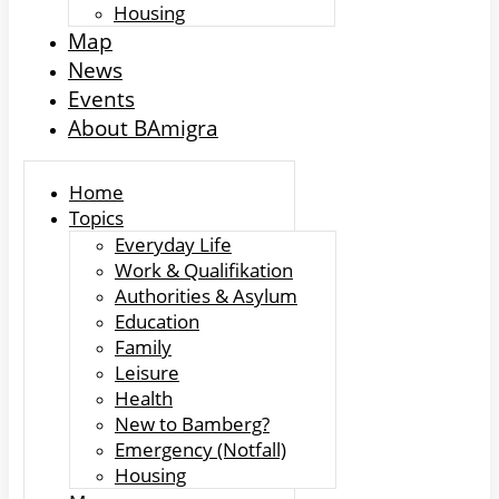
Housing
Map
News
Events
About BAmigra
Home
Topics
Everyday Life
Work & Qualifikation
Authorities & Asylum
Education
Family
Leisure
Health
New to Bamberg?
Emergency (Notfall)
Housing