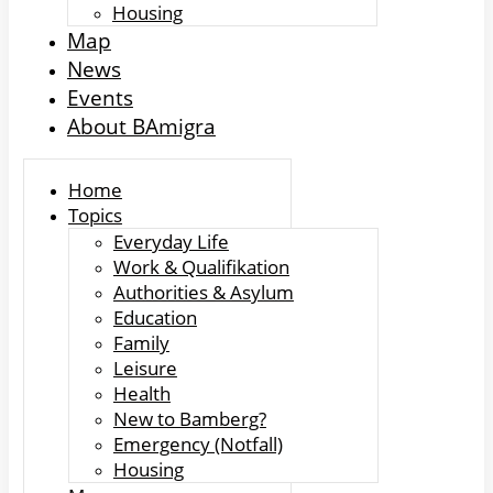
Housing
Map
News
Events
About BAmigra
Home
Topics
Everyday Life
Work & Qualifikation
Authorities & Asylum
Education
Family
Leisure
Health
New to Bamberg?
Emergency (Notfall)
Housing