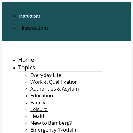
Instructions
Instructions
Home
Topics
Everyday Life
Work & Qualifikation
Authorities & Asylum
Education
Family
Leisure
Health
New to Bamberg?
Emergency (Notfall)