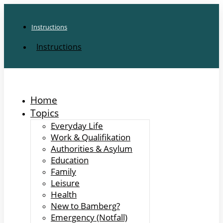
Instructions
Instructions
Home
Topics
Everyday Life
Work & Qualifikation
Authorities & Asylum
Education
Family
Leisure
Health
New to Bamberg?
Emergency (Notfall)