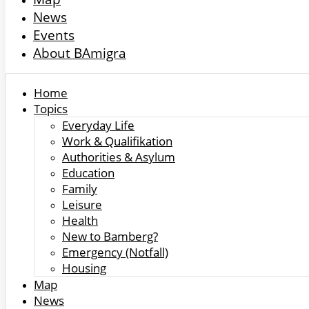
News
Events
About BAmigra
Home
Topics
Everyday Life
Work & Qualifikation
Authorities & Asylum
Education
Family
Leisure
Health
New to Bamberg?
Emergency (Notfall)
Housing
Map
News