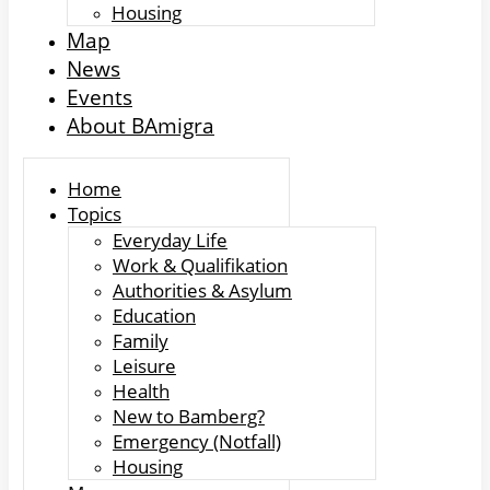
Housing
Map
News
Events
About BAmigra
Home
Topics
Everyday Life
Work & Qualifikation
Authorities & Asylum
Education
Family
Leisure
Health
New to Bamberg?
Emergency (Notfall)
Housing