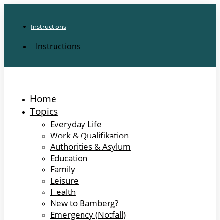
Instructions
Instructions
Home
Topics
Everyday Life
Work & Qualifikation
Authorities & Asylum
Education
Family
Leisure
Health
New to Bamberg?
Emergency (Notfall)