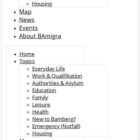
Housing
Map
News
Events
About BAmigra
Home
Topics
Everyday Life
Work & Qualifikation
Authorities & Asylum
Education
Family
Leisure
Health
New to Bamberg?
Emergency (Notfall)
Housing