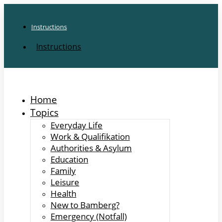
Instructions
Instructions
Home
Topics
Everyday Life
Work & Qualifikation
Authorities & Asylum
Education
Family
Leisure
Health
New to Bamberg?
Emergency (Notfall)