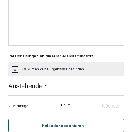
Veranstaltungen an diesem veranstaltungsort
Es wurden keine Ergebnisse gefunden.
Hinweis
Anstehende
Datum
wählen.
Heute
Nächste
Veranstaltungen
Vorherige
Veranstal
Kalender abonnieren