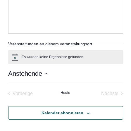
Veranstaltungen an diesem veranstaltungsort
Es wurden keine Ergebnisse gefunden.
Hinweis
Anstehende
Datum
wählen.
Heute
Vorherige
Nächste
Veranstaltungen
Veranstal
Kalender abonnieren