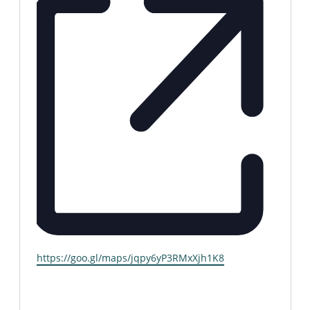
https://goo.gl/maps/jqpy6yP3RMxXjh1K8
Webseite