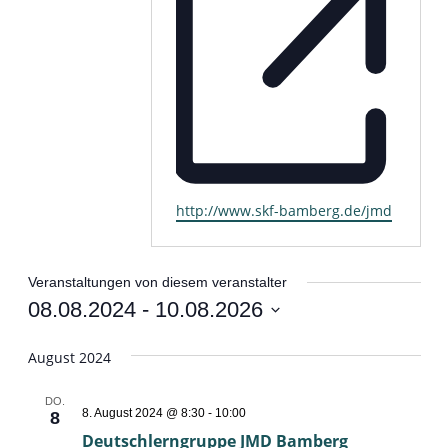
http://www.skf-bamberg.de/jmd
Webseite
Veranstaltungen von diesem veranstalter
08.08.2024
 - 
10.08.2026
Datum
wählen.
August 2024
DO.
Deutschlerngruppe
8. August 2024 @ 8:30
-
10:00
8
JMD
Deutschlerngruppe JMD Bamberg
Bamberg