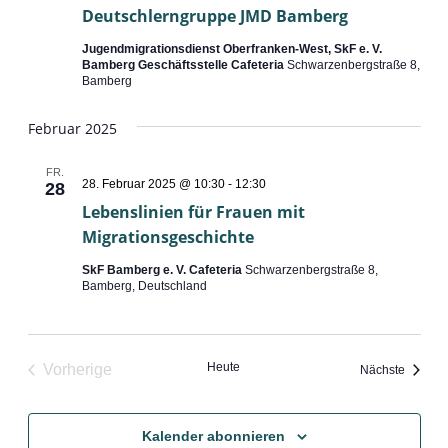
JMD
Deutschlerngruppe JMD Bamberg
Bamberg
Jugendmigrationsdienst Oberfranken-West, SkF e. V.
Bamberg Geschäftsstelle Cafeteria
Schwarzenbergstraße 8,
Bamberg
Februar 2025
FR.
28. Februar 2025 @ 10:30
-
12:30
28
Lebenslinien für Frauen mit
Migrationsgeschichte
SkF Bamberg e. V. Cafeteria
Schwarzenbergstraße 8,
Bamberg, Deutschland
Heute
Vorherige
Veranst
Nächste
Veranstaltungen
Kalender abonnieren