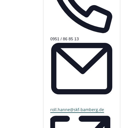
Telefon
0951 / 86 85 13
roll.hanne@skf-bamberg.de
Email