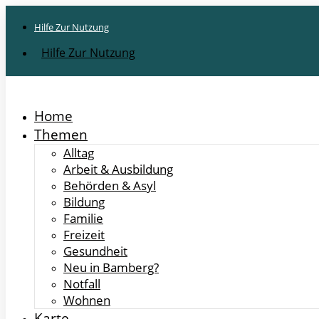
Inhalt
springen
Hilfe Zur Nutzung
Hilfe Zur Nutzung
Home
Themen
Alltag
Arbeit & Ausbildung
Behörden & Asyl
Bildung
Familie
Freizeit
Gesundheit
Neu in Bamberg?
Notfall
Wohnen
Karte