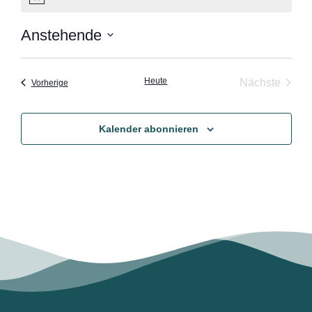
Hinweis
Anstehende
Datum
wählen.
Heute
Veran
Nächste
Veranstaltungen
Vorherige
Kalender abonnieren