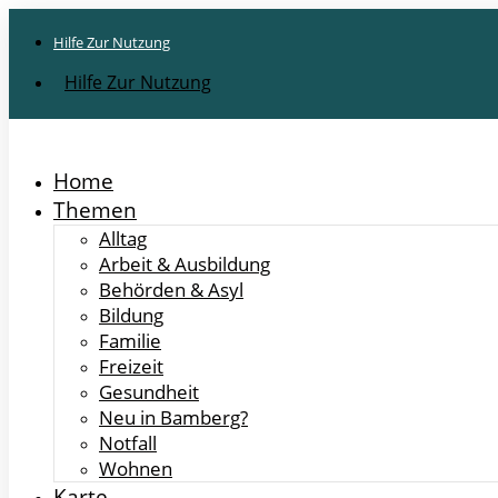
Inhalt
springen
Hilfe Zur Nutzung
Hilfe Zur Nutzung
Home
Themen
Alltag
Arbeit & Ausbildung
Behörden & Asyl
Bildung
Familie
Freizeit
Gesundheit
Neu in Bamberg?
Notfall
Wohnen
Karte