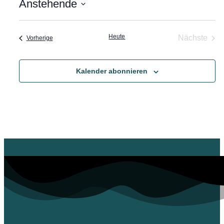
Anstehende
Datum
wählen.
Heute
Nächste
Veranstaltungen
Vorherige
Veransta
Kalender abonnieren