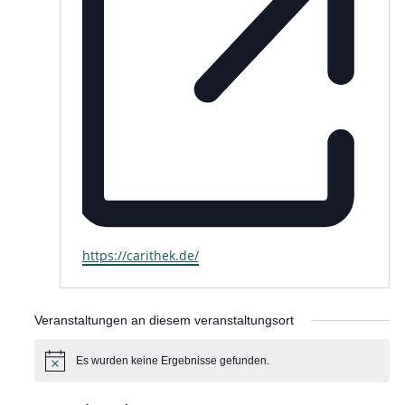
https://carithek.de/
Webseite
Veranstaltungen an diesem veranstaltungsort
Es wurden keine Ergebnisse gefunden.
Hinweis