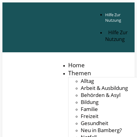
Inhalt
springen
Hilfe Zur
Nutzung
Hilfe Zur
Nutzung
Home
Themen
Alltag
Arbeit & Ausbildung
Behörden & Asyl
Bildung
Familie
Freizeit
Gesundheit
Neu in Bamberg?