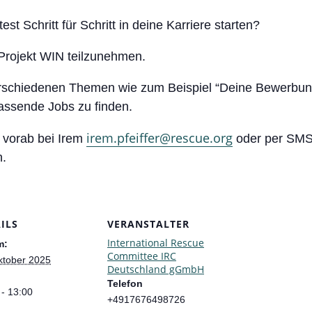
t Schritt für Schritt in deine Karriere starten?
Projekt WIN teilzunehmen.
erschiedenen Themen wie zum Beispiel “Deine Bewerbung
assende Jobs zu finden.
irem.pfeiffer@rescue.org
h vorab bei Irem
oder per SMS
n.
ILS
VERANSTALTER
International Rescue
m:
Committee IRC
ktober 2025
Deutschland gGmbH
Telefon
 - 13:00
+4917676498726