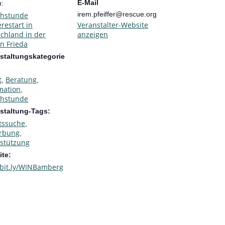
E-Mail
n:
irem.pfeiffer@rescue.org
chstunde
erestart in
Veranstalter-Website
chland in der
anzeigen
n Frieda
staltungskategorie
t
Beratung
,
,
mation
,
chstunde
staltung-Tags:
tssuche
,
rbung
,
stützung
te:
bit.ly/WINBamberg