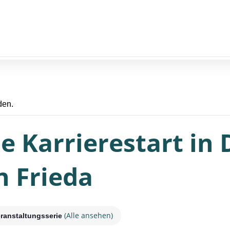
den.
e Karrierestart in
n Frieda
(Alle ansehen)
ranstaltungsserie