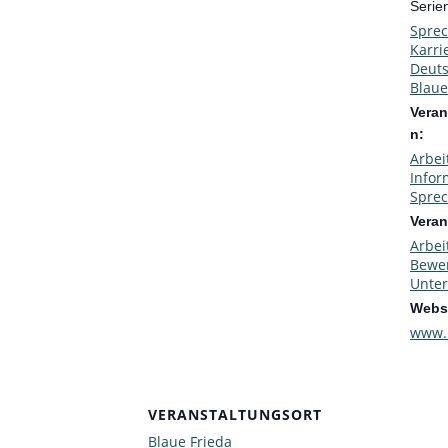
Serie
Spre
Karri
Deuts
Blaue
Veran
n:
Arbei
Infor
Spre
Veran
Arbei
Bewe
Unter
Websi
www.
VERANSTALTUNGSORT
Blaue Frieda