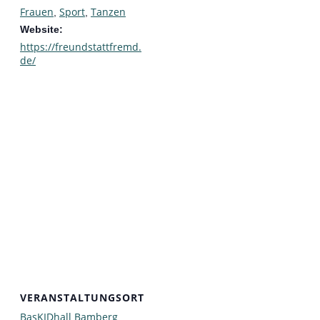
Frauen
Sport
Tanzen
,
,
Website:
https://freundstattfremd.
de/
VERANSTALTUNGSORT
BasKIDhall Bamberg