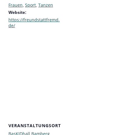
Frauen
Sport
Tanzen
,
,
Website:
https://freundstattfremd.
de/
VERANSTALTUNGSORT
BasKIDhall Bamberg