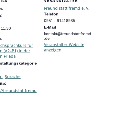
ILS
VERANSTALTER
Freund statt fremd e. V.
m:
Telefon
2
0951 - 91418935
E-Mail
 11:30
kontakt@freundstattfremd
n:
.de
Veranstalter-Website
chsprachkurs für
anzeigen
n (A2–B1) in der
n Frieda
staltungskategorie
en
Sprache
,
te:
://freundstattfremd