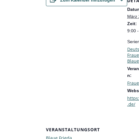
DETA
Zum Kalender hinzufügen
Datu
März 
Zeit:
9:00 -
Serie
Deuts
Fraue
Blaue
Veran
n:
Frau
Websi
https
.de/
VERANSTALTUNGSORT
Blaue Frieda