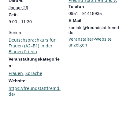
Freund statt fremd e. V.
Datum:
Telefon
Januar 26
0951 - 91418935
Zeit:
E-Mail
9:00 - 11:30
kontakt@freundstattfremd.
Serien:
de
Veranstalter-Website
Deutschsprachkurs für
anzeigen
Frauen (A2–B1) in der
Blauen Frieda
Veranstaltungskategorie
n:
Frauen
Sprache
,
Website:
https://freundstattfremd.
de/