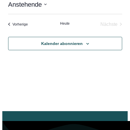
Anstehende
Datum
wählen.
Heute
Nächste
Veranstaltungen
Vorherige
Veranstal
Kalender abonnieren