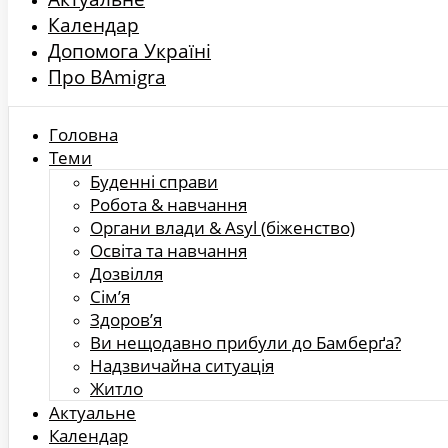
Календар
Допомога Україні
Про BAmigra
Головна
Теми
Буденні справи
Робота & навчання
Органи влади & Asyl (біженство)
Освіта та навчання
Дозвілля
Сім’я
Здоров’я
Ви нещодавно прибули до Бамберґа?
Надзвичайна ситуація
Житло
Актуальне
Календар