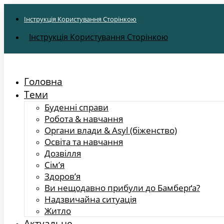
Інструкція Користування Сторінкою
Інструкція Користування Сторінкою
Головна
Теми
Буденні справи
Робота & навчання
Органи влади & Asyl (біженство)
Освіта та навчання
Дозвілля
Сім’я
Здоров’я
Ви нещодавно прибули до Бамберґа?
Надзвичайна ситуація
Житло
Актуальне