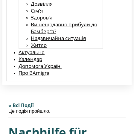
Дозвілля
Сім’я
Здоров’я
Ви нещодавно прибули до
Бамберґа?
Надзвичайна ситуація
Житло
Актуальне
Календар
Допомога Україні
Про BAmigra
« Всі Події
Це подія пройшло.
Nachhilfe für