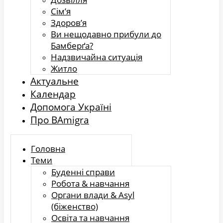
Сім’я
Здоров’я
Ви нещодавно прибули до
Бамберґа?
Надзвичайна ситуація
Житло
Актуальне
Календар
Допомога Україні
Про BAmigra
Головна
Теми
Буденні справи
Робота & навчання
Органи влади & Asyl
(біженство)
Освіта та навчання