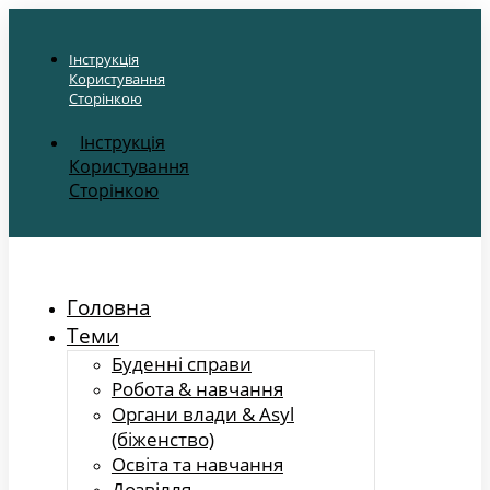
Інструкція
Користування
Сторінкою
Інструкція
Користування
Сторінкою
Головна
Теми
Буденні справи
Робота & навчання
Органи влади & Asyl
(біженство)
Освіта та навчання
Дозвілля