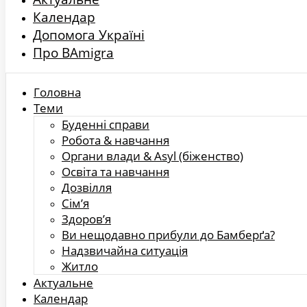
Календар
Допомога Україні
Про BAmigra
Головна
Теми
Буденні справи
Робота & навчання
Органи влади & Asyl (біженство)
Освіта та навчання
Дозвілля
Сім’я
Здоров’я
Ви нещодавно прибули до Бамберґа?
Надзвичайна ситуація
Житло
Актуальне
Календар