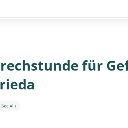
rechstunde für Gef
rieda
(See All)
s