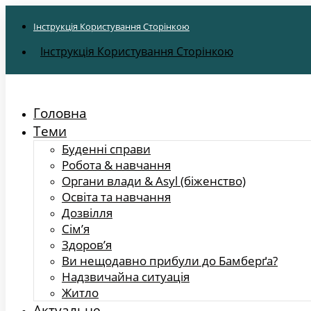
Інструкція Користування Сторінкою
Інструкція Користування Сторінкою
Головна
Теми
Буденні справи
Робота & навчання
Органи влади & Asyl (біженство)
Освіта та навчання
Дозвілля
Сім’я
Здоров’я
Ви нещодавно прибули до Бамберґа?
Надзвичайна ситуація
Житло
Актуальне