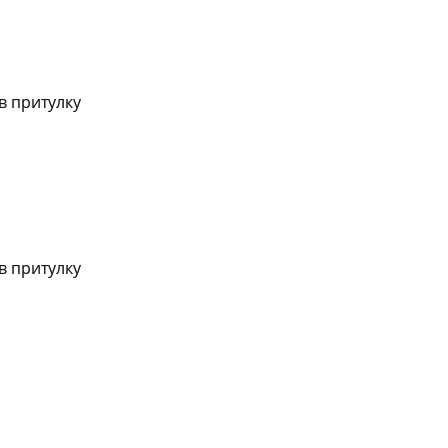
в притулку
в притулку