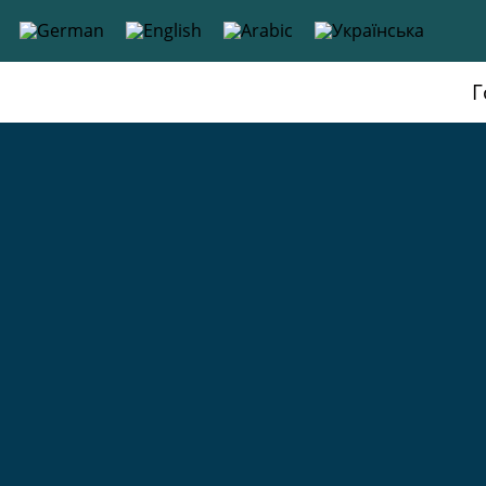
до
вмісту
Г