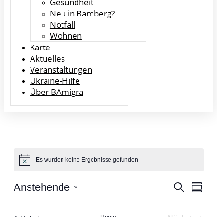
Gesundheit
Neu in Bamberg?
Notfall
Wohnen
Karte
Aktuelles
Veranstaltungen
Ukraine-Hilfe
Über BAmigra
Veranstaltungen
Es wurden keine Ergebnisse gefunden.
Hinweis
Veranst
Vera
Anstehende
Suche
Zusam
Ansi
Datum
Suche
auswählen.
Navi
Heute