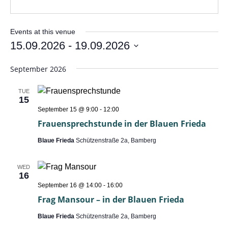
Events at this venue
15.09.2026
 - 
19.09.2026
Select
date.
September 2026
TUE
15
Frauensprechstunde
September 15 @ 9:00
-
12:00
Frauensprechstunde in der Blauen Frieda
Blaue Frieda
Schützenstraße 2a, Bamberg
WED
16
Frag
September 16 @ 14:00
-
16:00
Mansour
Frag Mansour – in der Blauen Frieda
–
in
Blaue Frieda
Schützenstraße 2a, Bamberg
der
Blauen