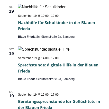
SAT
19
Nachhilfe
September 19 @ 10:00
-
12:00
für
Nachhilfe für Schulkinder in der Blauen
Schulkinder
in
Frieda
der
Blauen
Blaue Frieda
Schützenstraße 2a, Bamberg
Frieda
SAT
19
Sprechstunde:
September 19 @ 14:00
-
17:00
digitale
Sprechstunde: digitale Hilfe in der Blauen
Hilfe
in
Frieda
der
Blauen
Blaue Frieda
Schützenstraße 2a, Bamberg
Frieda
SAT
Beratungssprechstunde
September 19 @ 15:00
-
17:00
19
für
Beratungssprechstunde für Geflüchtete in
Geflüchtete
in
der Blauen Frieda