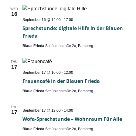
Frieda
WED
16
Sprechstunde:
September 16 @ 14:00
-
17:00
digitale
Sprechstunde: digitale Hilfe in der Blauen
Hilfe
in
Frieda
der
Blauen
Blaue Frieda
Schützenstraße 2a, Bamberg
Frieda
THU
17
Frauencafé
September 17 @ 10:00
-
12:00
in
Frauencafé in der Blauen Frieda
der
Blauen
Blaue Frieda
Schützenstraße 2a, Bamberg
Frieda
THU
Wofa-
September 17 @ 12:00
-
14:00
17
Sprechstunde
Wofa-Sprechstunde – Wohnraum Für Alle
–
Wohnraum
Blaue Frieda
Schützenstraße 2a, Bamberg
Für
Alle