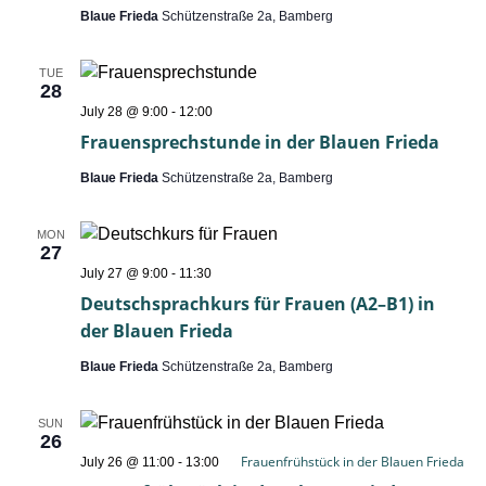
in
Blaue Frieda
Schützenstraße 2a, Bamberg
der
Blauen
Frieda
TUE
28
Frauensprechstunde
July 28 @ 9:00
-
12:00
Frauensprechstunde in der Blauen Frieda
Blaue Frieda
Schützenstraße 2a, Bamberg
MON
27
Deutschsprachkurs
July 27 @ 9:00
-
11:30
für
Deutschsprachkurs für Frauen (A2–B1) in
Frauen
(A2–
der Blauen Frieda
B1)
in
Blaue Frieda
Schützenstraße 2a, Bamberg
der
Blauen
Frieda
SUN
26
Frauenfrühstück in der Blauen Frieda
July 26 @ 11:00
-
13:00