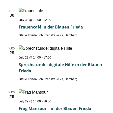
Alle
THU
30
Frauencafé
July 30 @ 10:00
-
12:00
in
Frauencafé in der Blauen Frieda
der
Blauen
Blaue Frieda
Schützenstraße 2a, Bamberg
Frieda
WED
29
Sprechstunde:
July 29 @ 14:00
-
17:00
digitale
Sprechstunde: digitale Hilfe in der Blauen
Hilfe
in
Frieda
der
Blauen
Blaue Frieda
Schützenstraße 2a, Bamberg
Frieda
WED
29
Frag
July 29 @ 14:00
-
16:00
Mansour
Frag Mansour – in der Blauen Frieda
–