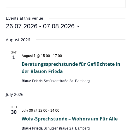
Events at this venue
26.07.2026
 - 
07.08.2026
Select
date.
August 2026
SAT
Beratungssprechstunde
August 1 @ 15:00
-
17:00
1
für
Beratungssprechstunde für Geflüchtete in
Geflüchtete
in
der Blauen Frieda
der
Blauen
Blaue Frieda
Schützenstraße 2a, Bamberg
Frieda
July 2026
THU
Wofa-
July 30 @ 12:00
-
14:00
30
Sprechstunde
Wofa-Sprechstunde – Wohnraum Für Alle
–
Wohnraum
Blaue Frieda
Schützenstraße 2a, Bamberg
Für