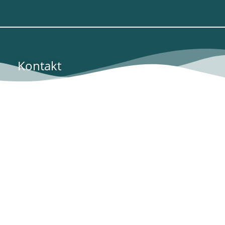
Kontakt
0951 - 91418935
kontakt@freundstattfremd.de
Freund statt fremd
Ein Projekt von
Links
Familienportal Bamberg