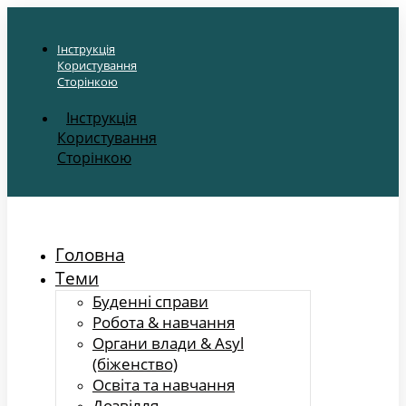
Інструкція
Користування
Сторінкою
Інструкція
Користування
Сторінкою
Головна
Теми
Буденні справи
Робота & навчання
Органи влади & Asyl
(біженство)
Освіта та навчання
Дозвілля