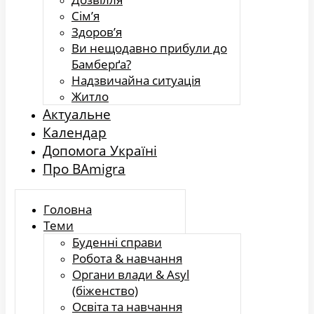
Сім’я
Здоров’я
Ви нещодавно прибули до
Бамберґа?
Надзвичайна ситуація
Житло
Актуальне
Календар
Допомога Україні
Про BAmigra
Головна
Теми
Буденні справи
Робота & навчання
Органи влади & Asyl
(біженство)
Освіта та навчання