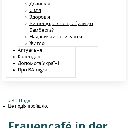
Дозвілля
Сім’я
Здоров’я
Ви нещодавно прибули до
Бамберґа?
Надзвичайна ситуація
Житло
Актуальне
Календар
Допомога Україні
Про BAmigra
« Всі Події
Це подія пройшло.
Frauencafé in der