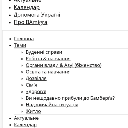
Календар
Допомога Україні
Про BAmigra
Головна
Теми
Буденні справи
Робота & навчання
Органи влади & Asyl (біженство)
Освіта та навчання
Дозвілля
Сім’я
Здоров’я
Ви нещодавно прибули до Бамберґа?
Надзвичайна ситуація
Житло
Актуальне
Календар