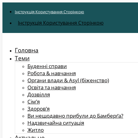
Інструкція Користування Сторінкою
Інструкція Користування Сторінкою
Головна
Теми
Буденні справи
Робота & навчання
Органи влади & Asyl (біженство)
Освіта та навчання
Дозвілля
Сім’я
Здоров’я
Ви нещодавно прибули до Бамберґа?
Надзвичайна ситуація
Житло
Актуальне