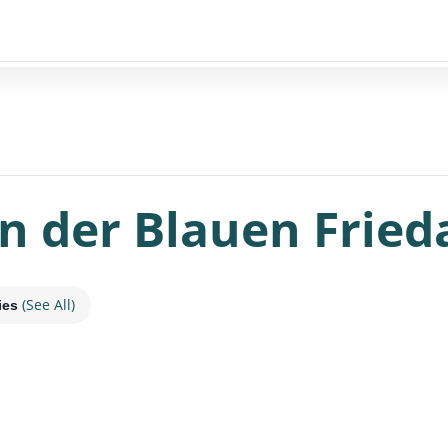
n der Blauen Fried
(See All)
ies