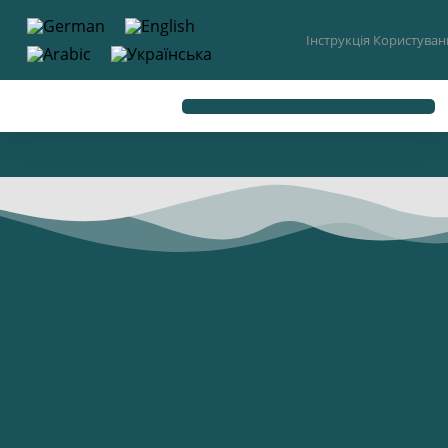
до
вмісту
Інструкція Користува