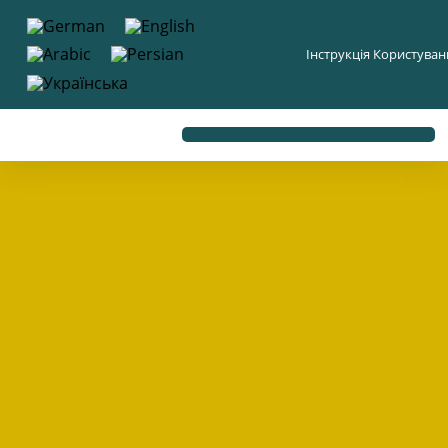
до
вмісту
Інструкція Користува