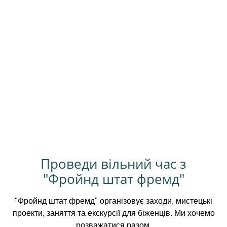
Проведи вільний час з
"Фройнд штат фремд"
"Фройнд штат фремд" організовує заходи, мистецькі
проекти, заняття та екскурсії для біженців. Ми хочемо
розважатися разом.