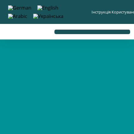
до
вмісту
Інструкція Користува