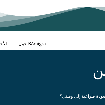
حول BAmigra
الأخب
ن
لعودة طواعية إلى وطني؟‏