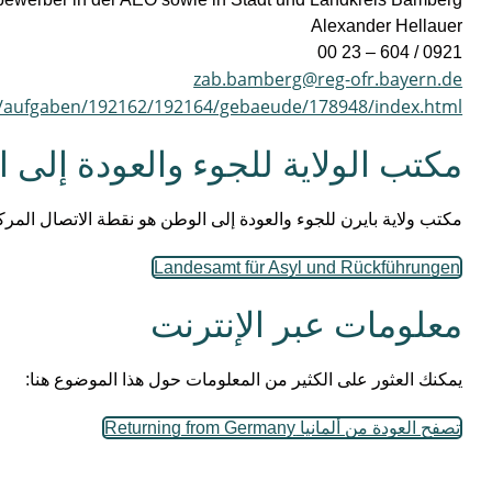
Alexander Hellauer
0921 / 604 – 23 00
zab.bamberg@reg-ofr.bayern.de
e/aufgaben/192162/192164/gebaeude/178948/index.html
مكتب الولاية للجوء والعودة إلى 
مكتب ولاية بايرن للجوء والعودة إلى الوطن هو نقطة الاتصال المرك
Landesamt für Asyl und Rückführungen
‏معلومات عبر الإنترنت‏
‏يمكنك العثور على الكثير من المعلومات حول هذا الموضوع هنا:‏
تصفح العودة من ألمانيا Returning from Germany