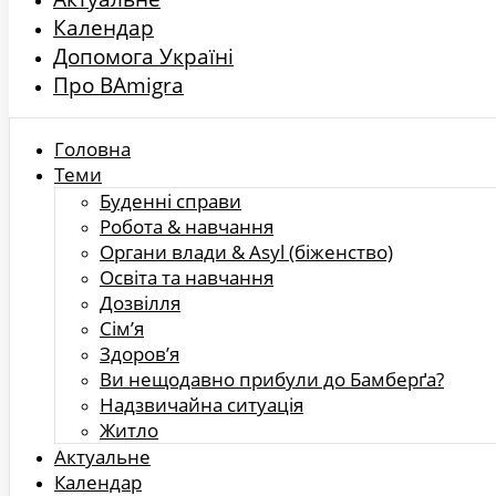
Календар
Допомога Україні
Про BAmigra
Головна
Теми
Буденні справи
Робота & навчання
Органи влади & Asyl (біженство)
Освіта та навчання
Дозвілля
Сім’я
Здоров’я
Ви нещодавно прибули до Бамберґа?
Надзвичайна ситуація
Житло
Актуальне
Календар