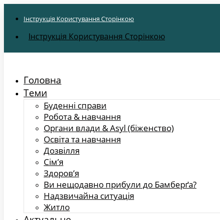
Інструкція Користування Сторінкою
Інструкція Користування Сторінкою
Головна
Теми
Буденні справи
Робота & навчання
Органи влади & Asyl (біженство)
Освіта та навчання
Дозвілля
Сім’я
Здоров’я
Ви нещодавно прибули до Бамберґа?
Надзвичайна ситуація
Житло
Актуальне