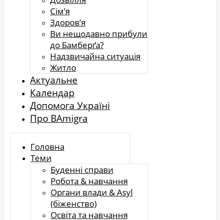
Сім’я
Здоров’я
Ви нещодавно прибули
до Бамберґа?
Надзвичайна ситуація
Житло
Актуальне
Календар
Допомога Україні
Про BAmigra
Головна
Теми
Буденні справи
Робота & навчання
Органи влади & Asyl
(біженство)
Освіта та навчання