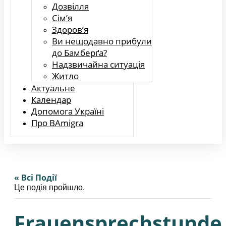
Дозвілля
Сім’я
Здоров’я
Ви нещодавно прибули
до Бамберґа?
Надзвичайна ситуація
Житло
Актуальне
Календар
Допомога Україні
Про BAmigra
« Всі Події
Це подія пройшло.
Frauensprechstunde