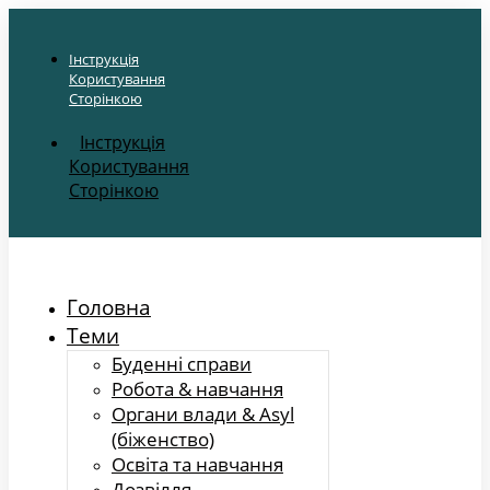
Інструкція
Користування
Сторінкою
Інструкція
Користування
Сторінкою
Головна
Теми
Буденні справи
Робота & навчання
Органи влади & Asyl
(біженство)
Освіта та навчання
Дозвілля