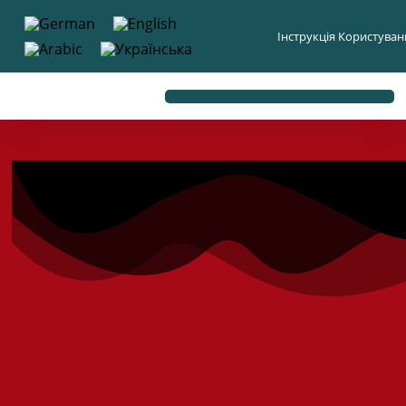
до
вмісту
Інструкція Користува