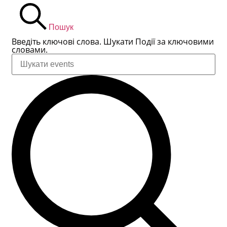
Пошук
Введіть ключові слова. Шукати Події за ключовими
словами.