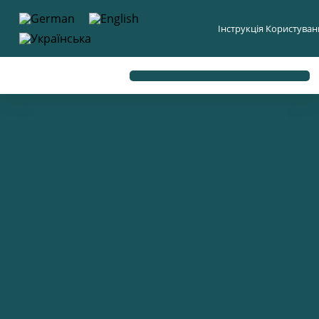
до
вмісту
Інструкція Користува