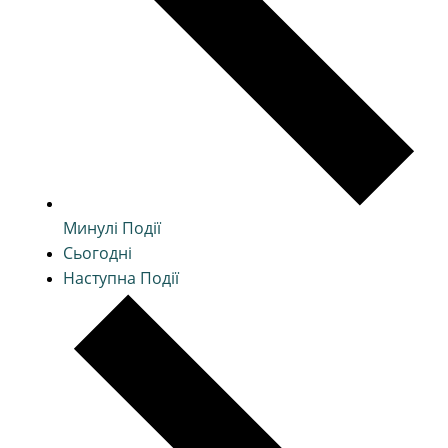
Минулі
Події
Сьогодні
Наступна
Події